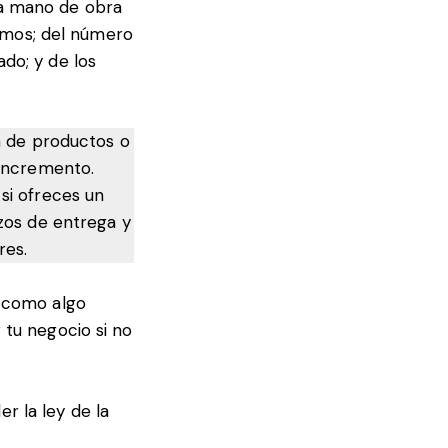
la mano de obra
sumos; del número
do; y de los
ea de productos o
 incremento.
si ofreces un
azos de entrega y
res.
o como algo
 tu negocio si no
der
la ley de la