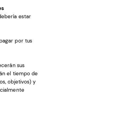
es
debería estar
pagar por tus
recerán sus
rán el tiempo de
s, objetivos) y
ecialmente