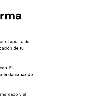
orma
er el aporte de
cación de tu
sta. Es
l a la demanda de
 mercado y el