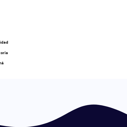
cidad
toría
má