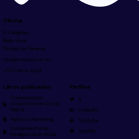
Oficina
El Cangrejo,
Bella Vista.
Ciudad de Panamá.
info@leonkadoch.net
+507 6613-2224
Libros publicados
Perfiles
Comunicación
X
Corporativa en la Era
Digital
LinkedIn
Habla en Marketing
Youtube
Fundamentos de
Spotify
Inteligencia Artificial