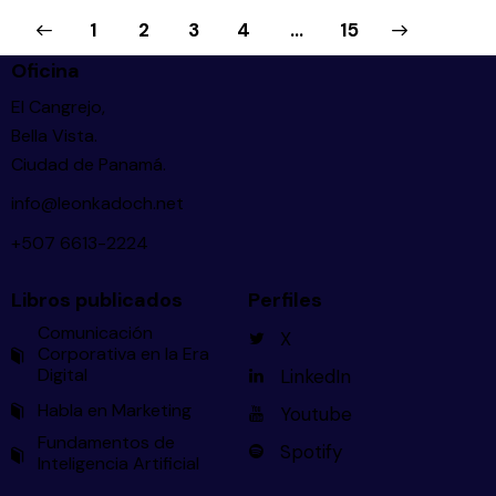
1
2
3
4
>
…
15
Oficina
El Cangrejo,
Bella Vista.
Ciudad de Panamá.
info@leonkadoch.net
+507 6613-2224
Libros publicados
Perfiles
Comunicación
X
Corporativa en la Era
Digital
LinkedIn
Habla en Marketing
Youtube
Fundamentos de
Spotify
Inteligencia Artificial