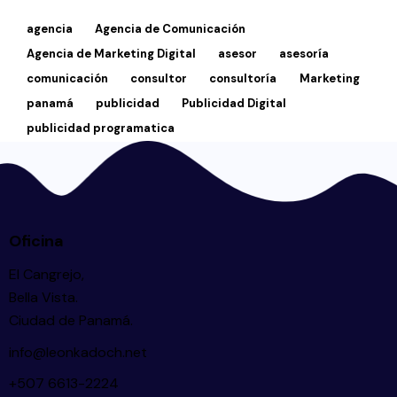
agencia
Agencia de Comunicación
Agencia de Marketing Digital
asesor
asesoría
comunicación
consultor
consultoría
Marketing
panamá
publicidad
Publicidad Digital
publicidad programatica
Oficina
El Cangrejo,
Bella Vista.
Ciudad de Panamá.
info@leonkadoch.net
+507 6613-2224