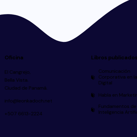
Oficina
Libros publicado
Comunicación
El Cangrejo,
Corporativa en la
Bella Vista.
Digital
Ciudad de Panamá.
Habla en Marketi
info@leonkadoch.net
Fundamentos de
Inteligencia Artifi
+507 6613-2224