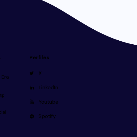
s
Perfiles
X
 Era
LinkedIn
ng
Youtube
cial
Spotify