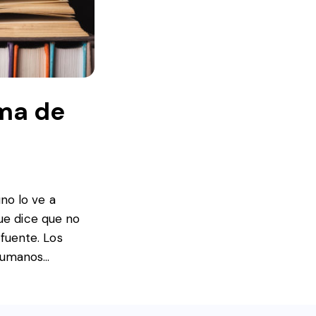
oma de
no lo ve a
que dice que no
fuente. Los
 humanos…