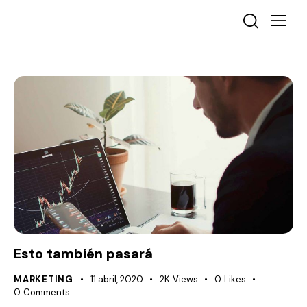
Esto también pasará
MARKETING
11 abril, 2020
2K
Views
0
Likes
0
Comments