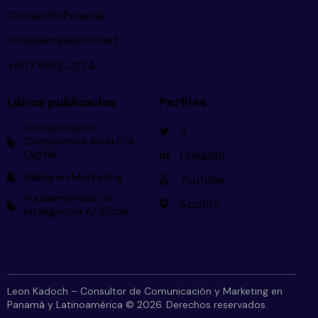
Ciudad de Panamá.
info@leonkadoch.net
+507 6613-2224
Libros publicados
Perfiles
Comunicación
X
Corporativa en la Era
Digital
LinkedIn
Habla en Marketing
Youtube
Fundamentos de
Spotify
Inteligencia Artificial
Leon Kadoch – Consultor de Comunicación y Marketing en
Panamá y Latinoamérica © 2026. Derechos reservados.