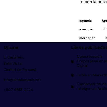
o con la pers
agencia
Ag
asesoría
cl
mercadeo
n
Oficina
Libros publicado
Comunicación
El Cangrejo,
Corporativa en la
Bella Vista.
Digital
Ciudad de Panamá.
Habla en Marketi
info@leonkadoch.net
Fundamentos de
Inteligencia Artifi
+507 6613-2224