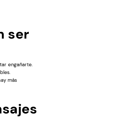
n ser
tar engañarte.
bles.
 hay más
nsajes