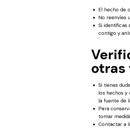
El hecho de 
No reenvíes u
Si identifica
contigo y aní
Verif
otras
Si tienes dud
los hechos y 
la fuente de la
Para conserva
tomar medidas
Contactar a l