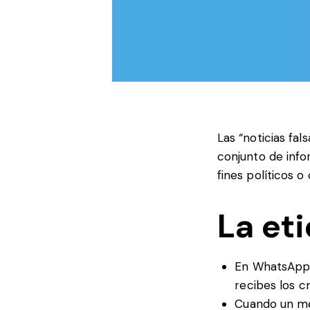
Las “noticias fal
conjunto de info
fines políticos o
La et
En WhatsApp, 
recibes los c
Cuando un men