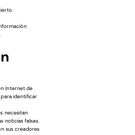
erto.
 información
.
on
en Internet de
para identificar
as necesitan
noticias falsas.
con sus creadores