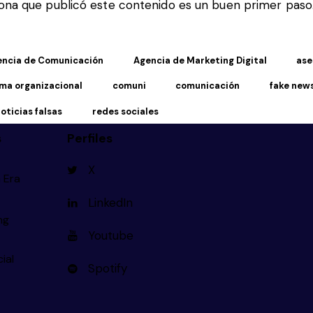
ona que publicó este contenido es un buen primer paso
encia de Comunicación
Agencia de Marketing Digital
ase
ima organizacional
comuni
comunicación
fake new
oticias falsas
redes sociales
s
Perfiles
X
 Era
LinkedIn
ng
Youtube
cial
Spotify