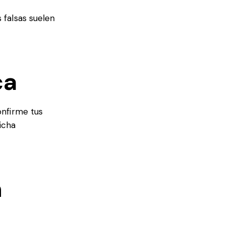
 falsas suelen
ca
onfirme tus
icha
n