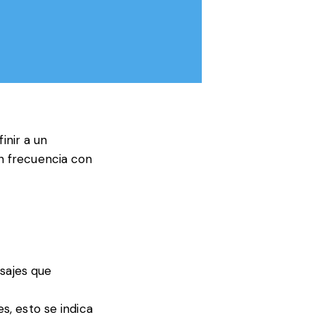
inir a un
n frecuencia con
nsajes que
s, esto se indica