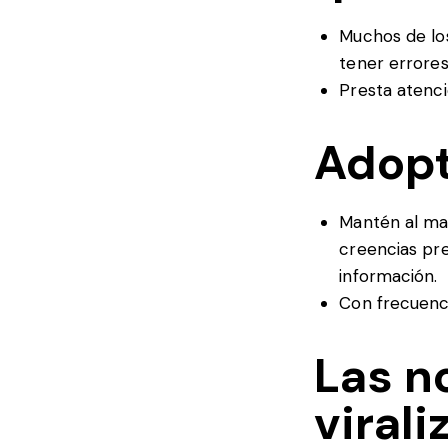
Muchos de los
tener errores
Presta atenci
Adopt
Mantén al mar
creencias pre
información.
Con frecuenci
Las n
virali